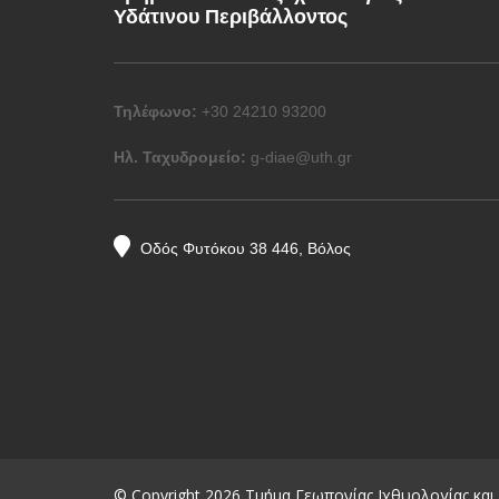
Υδάτινου Περιβάλλοντος
Τηλέφωνο:
+30 24210 93200
Ηλ. Ταχυδρομείο:
g-diae@uth.gr
Οδός Φυτόκου 38 446, Βόλος
© Copyright 2026 Τμήμα Γεωπονίας Ιχθυολογίας και