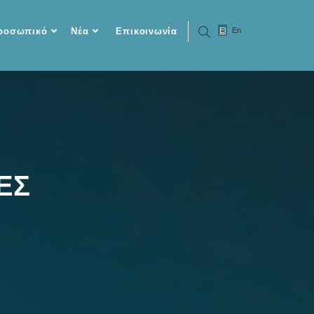
ροσωπικό
Νέα
Επικοινωνία
El
En
ΕΣ