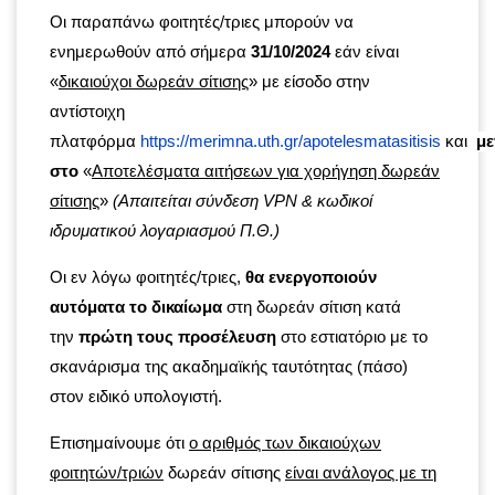
Οι παραπάνω φοιτητές/τριες μπορούν να
ενημερωθούν από σήμερα
31/10/2024
εάν είναι
«
δικαιούχοι δωρεάν σίτισης
» με είσοδο στην
αντίστοιχη
πλατφόρμα
https://merimna.uth.gr/apotelesmatasitisis
και
μ
στο
«
Αποτελέσματα αιτήσεων για χορήγηση δωρεάν
σίτισης
»
(Απαιτείται σύνδεση VPN & κωδικοί
ιδρυματικού λογαριασμού Π.Θ.)
Οι εν λόγω φοιτητές/τριες,
θα ενεργοποιούν
αυτόματα το δικαίωμα
στη δωρεάν σίτιση κατά
την
πρώτη τους προσέλευση
στο εστιατόριο με το
σκανάρισμα της ακαδημαϊκής ταυτότητας (πάσο)
στον ειδικό υπολογιστή.
Επισημαίνουμε ότι
ο αριθμός των δικαιούχων
φοιτητών/τριών
δωρεάν σίτισης
είναι ανάλογος με τη