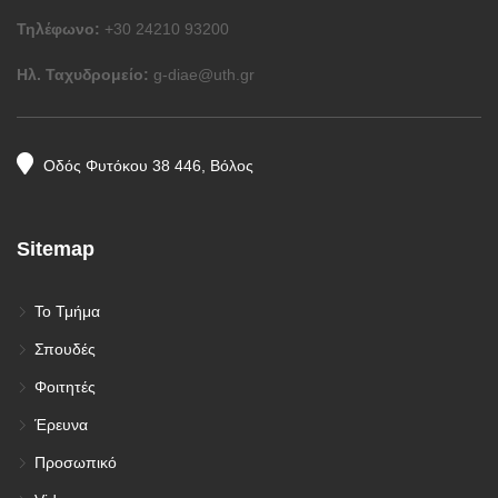
Τηλέφωνο:
+30 24210 93200
Ηλ. Ταχυδρομείο:
g-diae@uth.gr
Οδός Φυτόκου 38 446, Βόλος
Sitemap
Το Τμήμα
Σπουδές
Φοιτητές
Έρευνα
Προσωπικό