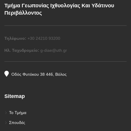
Τμήμα Γεωπονίας Ιχθυολογίας Και Υδάτινου
Περιβάλλοντος
Τηλέφωνο:
+30 24210 93200
Ηλ. Ταχυδρομείο:
g-diae@uth.gr
Οδός Φυτόκου 38 446, Βόλος
Sitemap
Το Τμήμα
Σπουδές