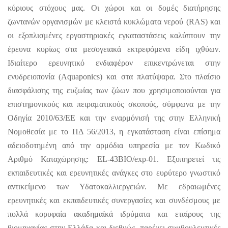
κύριους στόχους μας. Οι χώροι και οι δομές διατήρησης
ζωντανών οργανισμών με κλειστά κυκλώματα νερού (RAS) και
οι εξοπλισμένες εργαστηριακές εγκαταστάσεις καλύπτουν την
έρευνα κυρίως στα μεσογειακά εκτρεφόμενα είδη ιχθύων.
Ιδιαίτερο ερευνητικό ενδιαφέρον επικεντρώνεται στην
ενυδρειοπονία (Aquaponics) και στα πλατύψαρα. Στο πλαίσιο
διασφάλισης της ευζωίας των ζώων που χρησιμοποιούνται για
επιστημονικούς και πειραματικούς σκοπούς, σύμφωνα με την
Οδηγία 2010/63/ΕΕ και την εναρμόνισή της στην Ελληνική
Νομοθεσία με το ΠΔ 56/2013, η εγκατάσταση είναι επίσημα
αδειοδοτημένη από την αρμόδια υπηρεσία με τον Κωδικό
Αριθμό Καταχώρησης: EL-43BIO/exp-01. Εξυπηρετεί τις
εκπαιδευτικές και ερευνητικές ανάγκες στο ευρύτερο γνωστικό
αντικείμενο των Υδατοκαλλιεργειών. Με εδραιωμένες
ερευνητικές και εκπαιδευτικές συνεργασίες και συνδέσμους με
πολλά κορυφαία ακαδημαϊκά ιδρύματα και εταίρους της
βιομηχανίας στην Ελλάδα και διεθνώς, παρέχει συμβουλευτικές