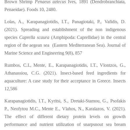
Brown Shrimp
Penaeus aztecus
Ives, 1891 (Dendrobranchiata,
Penaeidae). Foods 10, 2480.
Lolas, A., Karapanagiotidis, I.T., Panagiotaki, P., Vafidis, D.
(2021). Spreading and establishment of the non indigenous
species
Caprella scaura
(Amphipoda: Caprellidae) in the central
region of the aegean sea (Eastern Mediterranean Sea). Journal of
Marine Science and Engineering 9(8), 857
Rumbos, C.I., Mente, E., Karapanagiotidis, I.T., Vlontzos, G.,
Athanassiou, C.G. (2021). Insect-based feed ingredients for
aquaculture: A case study for their acceptance in Greece. Insects
12,586
Karapanagiotidis, I.T., Kyritsi, S., Dretaki-Stamou, G., Psofakis
P., Neofytou M.C., Mente E., Vlahos, N., Karalazos, V. (2021).
The effect of different dietary protein levels on growth
performance and nutrient utilization of snarpsnout sea bream