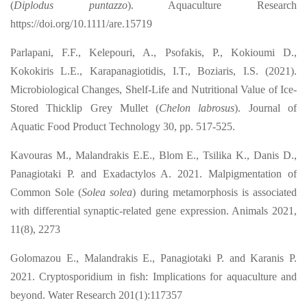
(
Diplodus puntazzo
). Aquaculture Research
https://doi.org/10.1111/are.15719
Parlapani, F.F., Kelepouri, A., Psofakis, P., Kokioumi D.,
Kokokiris L.E., Karapanagiotidis, I.T., Boziaris, I.S. (2021).
Microbiological Changes, Shelf-Life and Nutritional Value of Ice-
Stored Thicklip Grey Mullet (
Chelon labrosus
). Journal of
Aquatic Food Product Technology 30, pp. 517-525.
Kavouras M., Malandrakis E.E., Blom E., Tsilika K., Danis D.,
Panagiotaki P. and Exadactylos A. 2021. Malpigmentation of
Common Sole (
Solea solea
) during metamorphosis is associated
with differential synaptic-related gene expression. Animals 2021,
11(8), 2273
Golomazou E., Malandrakis E., Panagiotaki P. and Karanis P.
2021. Cryptosporidium in fish: Implications for aquaculture and
beyond. Water Research 201(1):117357