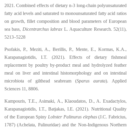
2021. Combined effects of dietary n-3 long-chain polyunsaturated
fatty acid levels and saturated to monounsaturated fatty acid ratios
on growth, fillet composition and blood parameters of European
sea bass,
Dicentrarchus labrax
L. Aquaculture Research. 52(11),
5213–5228
Psofakis, P., Meziti, A., Berillis, P., Mente, E., Kormas, K.A.,
Karapanagiotidis, I.T. (2021). Effects of dietary fishmeal
replacement by poultry by-product meal and hydrolyzed feather
meal on liver and intestinal histomorphology and on intestinal
microbiota of gilthead seabream (
Sparus aurata
). Applied
Sciences 11, 8806.
Kampouris, T.E., Asimaki, A., Klaoudatos, D., A. Exadactylos,
Karapanagiotidis, I.T., Batjakas, I.E. (2021). Nutritional Quality
of the European Spiny
Lobster Palinurus elephas
(J.C. Fabricius,
1787) (Achelata, Palinuridae) and the Non-Indigenous Northern