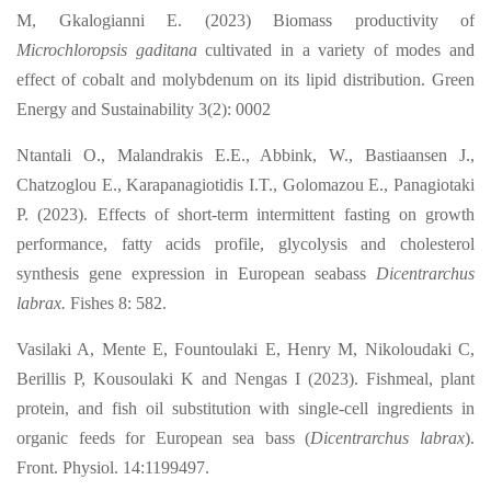
M, Gkalogianni E.
(2023) Biomass productivity of
Microchloropsis gaditana
cultivated in a variety of modes and
effect of cobalt and molybdenum on its lipid distribution. Green
Energy and Sustainability 3(2): 0002
Ntantali O., Malandrakis E.E., Abbink, W., Bastiaansen J.,
Chatzoglou E.,
Karapanagiotidis I.T., Golomazou E., Panagiotaki
P. (2023). Effects of short-term
intermittent fasting on growth
performance, fatty acids profile, glycolysis and cholesterol
synthesis gene expression in European seabass
Dicentrarchus
labrax.
Fishes 8: 582.
Vasilaki A, Mente E, Fountoulaki E, Henry M, Nikoloudaki C,
Berillis P, Kousoulaki K and Nengas I (2023). Fishmeal, plant
protein, and fish oil substitution with single-cell ingredients in
organic feeds for European sea bass (
Dicentrarchus labrax
).
Front. Physiol. 14:1199497.