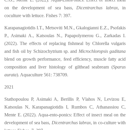
on the development of sea bass,
Dicentrarchus labrax
, in
coculture with lettuce. Fishes 7: 397.
Karapanagiotidis I.T., Metsoviti M.N., Gkalogianni E.Z., Psofakis
P., Asimaki A., Katsoulas N., Papapolymerou G., Zarkadas I.
(2022). The effects of replacing fishmeal by Chlorella vulgaris
and fish oil by Schizochytrium sp. and
Microchloropsis gaditana
blend on growth performance, feed efficiency, muscle fatty acid
composition and liver histology of gilthead seabream (
Sparus
aurata
). Aquaculture 561: 738709.
2021
Stathopoulou P, Asimaki A, Berillis P, Vlahos N, Levizou E,
Katsoulas N, Karapanagiotidis I, Rumbos C, Athanassiou C,
Mente E. (2022). Aqua-ento-ponics: Effect of insect meal on the
development of sea bass,
Dicentrarchus labrax
, in co-culture with