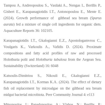
Tampou A, Andreopoulou S., Vasilaki A., Nengas I., Berillis P.,
Gisbert E.,
Karapanagiotidis I.T., Antonopoulou E., Mente E.
(2024). Growth performance of
gilthead sea bream (
Sparus
aurata
) fed a mixture of single cell ingredients for organic
diets.
Aquaculture Reports 36: 102105.
Karapanagiotidis I.T., Gkalogianni E.Z., Apostologamvrou C.,
Voulgaris K., Varkoulis
A., Vafidis D. (2024). Proximate
compositions and fatty acid profiles of raw and
processed
Holothuria polii and
Holothuria tubulosa
from the Aegean Sea.
Sustainability (Switzerland) 16: 6048
Katsoulis-Dimitriou S., Nikouli E., Gkalogianni E.Z.,
Karapanagiotidis I.T., Kormas
K.A. (2024). The effect of dietary
fish oil replacement by microalgae on the gilthead sea bream
midgut bacterial microbiota. Peer Community Journal 4: e113
Mitsopoulos, I.; Papadopoulou, A.; Vlahos, N.; Berillis, P.;