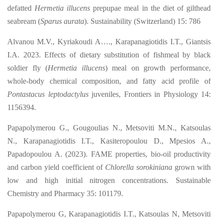
defatted
Hermetia illucens
prepupae meal in the diet of gilthead
seabream (
Sparus aurata
). Sustainability (Switzerland) 15: 786
Alvanou M.V., Kyriakoudi A…., Karapanagiotidis I.T., Giantsis
I.A. 2023. Effects of
dietary substitution of fishmeal by black
soldier fly (
Hermetia illucens
) meal on growth
performance,
whole-body chemical composition, and fatty acid profile of
Pontastacus
leptodactylus
juveniles, Frontiers in Physiology 14:
1156394.
Papapolymerou G., Gougoulias N., Metsoviti M.N., Katsoulas
N., Karapanagiotidis I.T., Kasiteropoulou D., Mpesios A.,
Papadopoulou A. (2023). FAME properties, bio-oil productivity
and carbon yield coefficient of
Chlorella sorokiniana
grown with
low and high initial nitrogen concentrations. Sustainable
Chemistry and Pharmacy 35: 101179.
Papapolymerou G, Karapanagiotidis I.T., Katsoulas N, Metsoviti