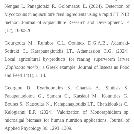
Nengas I., Panagiotaki P., Golomazou E. (2024). Detection of
Mycotoxins in aquaculture feed ingredients using a rapid FT- NIR
method. Journal of Aquaculture Research and Development, 14
(12), 1000826.
Gourgouta M., Rumbos C.I., Oonincx D.G.A.B., Adamaki-
Sotiraki C., Karapanagiotidis I.T., Athanassiou C.G. (2024).
Local agricultural by-products for rearing superworm larvae
(
Zophobas morio
): a Greek example. Journal of Insects as Food
and Feed 14(1), 1–14.
Georgiou D., Exarhopoulos S., Charisis A., Simitsis S.,
Papapanagiotou G., Samara C., Katsiapi M., Kountrias G.,
Bouras S., Katsoulas N., Karapanagiotidis I.T., Chatzidoukas C.,
Kalogianni E.P. (2024). Valorization of Monoraphidium sp.
microalgal biomass for human nutrition applications. Journal of
Applied Phycology 36: 1293–1309.