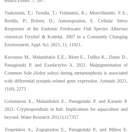
lettuce.Fishes. 7, 397.
Tsakoumis, E.; Tsoulia, T.; Feidantsis, K.; Mouchlianitis, F.A.;
Berillis, P.; Bobori, D.; Antonopoulou, E. Cellular Stress
Responses of the Endemic Freshwater Fish Species
Alburnus
vistonicus
Freyhof & Kottelat, 2007 in a Constantly Changing
Environment. Appl. Sci. 2021, 11, 11021.
Kavouras M., Malandrakis E.E., Blom E., Tsilika K., Danis D.,
Panagiotaki P. and Exadactylos A. 2021. Malpigmentation of
Common Sole (
Solea solea
) during metamorphosis is associated
with differential synaptic-related gene expression. Animals 2021,
11(8), 2273
Golomazou E., Malandrakis E., Panagiotaki P. and Karanis P.
2021. Cryptosporidium in fish: Implications for aquaculture and
beyond. Water Research 201(1):117357
Tsopelakos A., Zogopoulou E., Panagiotaki P., and Miliou E.