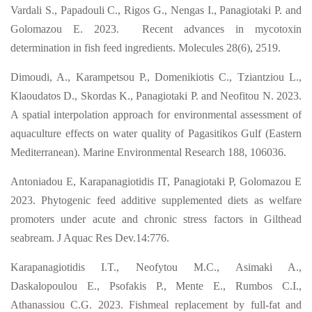
Vardali S., Papadouli C., Rigos G., Nengas I., Panagiotaki P. and
Golomazou E. 2023. Recent advances in mycotoxin
determination in fish feed ingredients. Molecules 28(6), 2519.
Dimoudi, A., Karampetsou P., Domenikiotis C., Tziantziou L.,
Klaoudatos D., Skordas K., Panagiotaki P. and Neofitou N. 2023.
A spatial interpolation approach for environmental assessment of
aquaculture effects on water quality of Pagasitikos Gulf (Eastern
Mediterranean). Marine Environmental Research 188, 106036.
Antoniadou E, Karapanagiotidis IT, Panagiotaki P, Golomazou E
2023. Phytogenic feed additive supplemented diets as welfare
promoters under acute and chronic stress factors in Gilthead
seabream. J Aquac Res Dev.14:776.
Karapanagiotidis I.T., Neofytou M.C., Asimaki A.,
Daskalopoulou E., Psofakis P., Mente E., Rumbos C.I.,
Athanassiou C.G. 2023. Fishmeal replacement by full-fat and