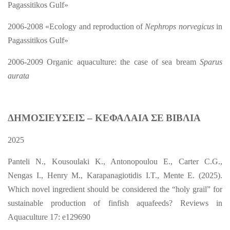
Pagassitikos Gulf»
2006-2008 «Ecology and reproduction of
Nephrops norvegicus
in
Pagassitikos Gulf»
2006-2009 Organic aquaculture: the case of sea bream
Sparus
aurata
ΔΗΜΟΣΙΕΥΣΕΙΣ
–
ΚΕΦΑΛΑΙΑ
ΣΕ
ΒΙΒΛΙΑ
2025
Panteli N., Kousoulaki K., Antonopoulou E., Carter C.G.,
Nengas I., Henry M., Karapanagiotidis I.T., Mente E. (2025).
Which novel ingredient should be considered
the “holy grail” for
sustainable production of finfish aquafeeds? Reviews in
Aquaculture
17: e129690