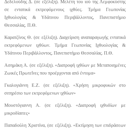
Δεδελούδης Δ. (σε εξέλιξη). Μελέτη του ιού της Λεμφοκύστης
σε εντατικά εκτρεφόμενους ιχθύες. Τμήμα Γεωπονίας
Ιχθυολογίας & Υδάτινου Περιβάλλοντος, Πανεπιστήμιο
Θεσσαλίας. Π.Θ.
Καρατζίνος Θ. (σε εξέλιξη). Διαχείριση αναπαραγωγής εντατικά
εκτρεφόμενων ιχθύων. Τμήμα Γεωπονίας Ιχθυολογίας &
Υδάτινου Περιβάλλοντος, Πανεπιστήμιο Θεσσαλίας. Π.Θ.
Ασημάκη Α. (σε εξέλιξη). «Διατροφή ιχθύων με Μεταποιημένες
Ζωικές Πρωτεΐνες που προέρχονται από έντομα»
Γκαλογιάννη Ε.Ζ. (σε εξέλιξη). «Χρήση μικροφυκών στο
σιτηρέσιο των εκτρεφόμενων ιχθύων»
Μουστόγιαννη Α. (σε εξέλιξη). «Διατροφή ιχθυδίων με
μικροδίαιτες»
Παπαδούλη Χριστίνα, (σε εξέλιξη). «Εκτίμηση των επιδράσεων