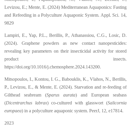
Levizou, E.; Mente, E. (2024) Mediterranean Aquaponics: Fasting
and Refeeding in a Polyculture Aquaponic System. Appl. Sci. 14,
9829
Lampiri, E., Yap, P.L., Berillis, P., Athanassiou, C.G., Losic, D.
(2024). Graphene powders as new contact nanopesticides:
revealing key parameters on their insecticidal activity for stored
product insects.
https://doi.org/10.1016/j.chemosphere.2024.143200.
Mitsopoulos, I., Kontou, I. G., Babouklis, K., Vlahos, N., Berillis,
P., Levizou, E., & Mente, E. (2024). Starvation and re-feeding of
Gilthead seabream (
Sparus aurata
) and European seabass
(
Dicentrarchus labrax
) co-cultured with glasswort (
Salicornia
europaea
) in a polyculture aquaponic system. PeerJ, 12, e17814.
2023