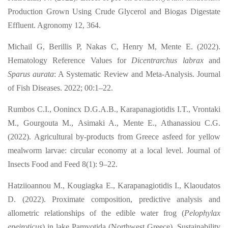
Production Grown Using Crude Glycerol and Biogas Digestate
Effluent. Agronomy 12, 364.
Michail G, Berillis P, Nakas C, Henry M, Mente E. (2022).
Hematology Reference Values for
Dicentrarchus labrax
and
Sparus aurata
: A Systematic Review and Meta-Analysis. Journal
of Fish Diseases. 2022; 00:1–22.
Rumbos C.I., Oonincx D.G.A.B., Karapanagiotidis I.T., Vrontaki
M., Gourgouta M.,
Asimaki A., Mente E., Athanassiou C.G.
(2022). Agricultural by-products from Greece asfeed for yellow
mealworm larvae: circular economy at a local level. Journal of
Insects Food and Feed 8(1): 9–22.
Hatziioannou M., Kougiagka E., Karapanagiotidis I., Klaoudatos
D. (2022). Proximate composition, predictive analysis and
allometric relationships of the edible water frog (
Pelophylax
epeiroticus
) in lake Pamvotida (Northwest Greece). Sustainability