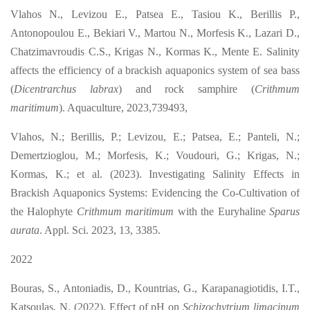
Vlahos
Ν
., Levizou
Ε
., Patsea
Ε
., Tasiou
Κ
., Berillis P.,
Antonopoulou E., Bekiari V., Martou N., Morfesis K., Lazari D.,
Chatzimavroudis C.S., Krigas N., Kormas K., Mente E. Salinity
affects the efficiency of a brackish aquaponics system of sea bass
(
Dicentrarchus labrax
) and rock samphire (
Crithmum
maritimum
). Aquaculture, 2023,739493,
Vlahos, N.; Berillis, P.; Levizou, E.; Patsea, E.; Panteli, N.;
Demertzioglou, M.; Morfesis, K.; Voudouri, G.; Krigas, N.;
Kormas, K.; et al. (2023). Investigating Salinity Effects in
Brackish Aquaponics Systems: Evidencing the Co-Cultivation of
the Halophyte
Crithmum maritimum
with the Euryhaline
Sparus
aurata
. Appl. Sci. 2023, 13, 3385.
2022
Bouras, S., Antoniadis, D., Kountrias, G., Karapanagiotidis, I.T.,
Katsoulas, N. (2022). Effect of pH on
Schizochytrium limacinum