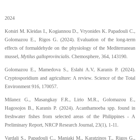
2024
Kotsiri M. Kleidas I., Kogiannou D., Vryonides K. Papadouli C.,
Golomazou E., Rigos G. (2024). Evaluation of the long-term
effects of formaldehyde on the physiology of the Mediterranean
mussel,
Mytilus galloprovincialis
. Chemosphere, 364, 143190.
Golomazou E., Mamedova S., Eslahi A.V, Karanis P. (2024).
Cryptosporidium and agriculture: A review. Science of the Total
Environment 916, 170057.
Milanez G., Masangkay F.R., Lirio M.R., Golomazou E.,
Hagosojos B., Karanis P. (2024). Acanthamoeba spp. found in
freshwater fishes from selected areas of the Philippines - A
Preliminary Report, NRCP Research Journal, 23(1), 1-11.
Vardali S., Papadouli C., Maniaki M., Karatzinos T., Rigos G.,